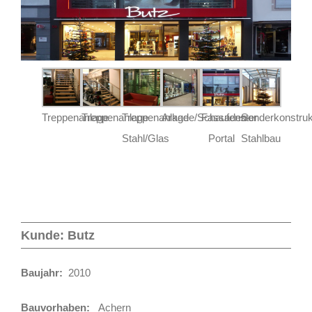
Treppenanlage
Treppenanlage
Treppenanlage
Arkade/Schaufenster
Fassaden-
Sonderkonstruk
Stahl/Glas
Portal
Stahlbau
Kunde: Butz
Baujahr:
2010
Bauvorhaben:
Achern