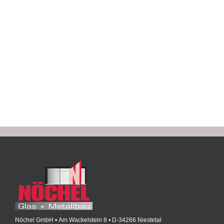
Nöchel GmbH • Am Wackelstein 8 • D-34266 Niestetal