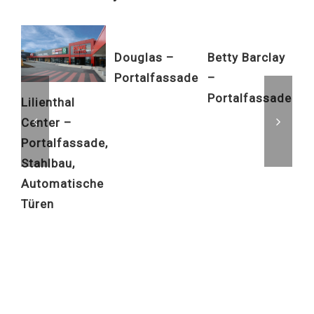
Douglas –
Betty Barclay
Ge
Portalfassade
–
Po
Portalfassade
Sc
Lilienthal
A
Center –
Portalfassade,
Stahlbau,
Automatische
Türen